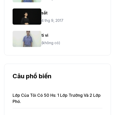
sắt
4 thg 9, 2017
ti vi
(không có)
Câu phổ biến
Lớp Của Tôi Có 50 Hs: 1 Lớp Trưởng Và 2 Lớp
Phó.