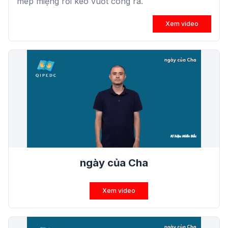
mép miệng rồi kéo vuốt cong ra.
Xem video
ngày của Cha
Xem video