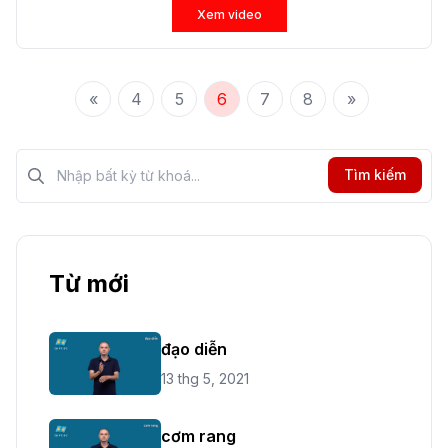
Xem video
«
4
5
6
7
8
»
Tìm kiếm?>
Tìm kiếm
Từ mới
đạo diễn
13 thg 5, 2021
cơm rang