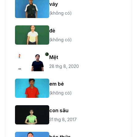
váy
(không có)
đẻ
(không có)
Mệt
28 thg 8, 2020
em bé
(không có)
con sâu
31 thg 8, 2017
báo thức