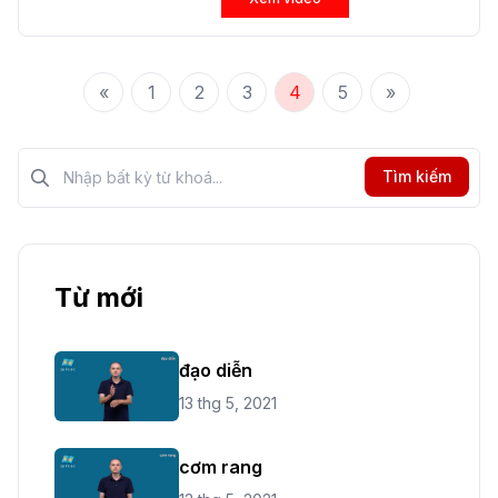
«
1
2
3
4
5
»
Tìm kiếm?>
Tìm kiếm
Từ mới
đạo diễn
13 thg 5, 2021
cơm rang