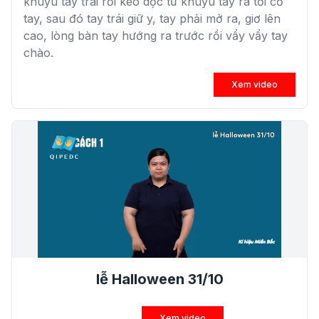
khuỷu tay trái rồi kéo dọc từ khuỷu tay ra tới cổ
tay, sau đó tay trái giữ y, tay phải mở ra, giơ lên
cao, lòng bàn tay hướng ra trước rồi vẩy vẩy tay
chào.
Xem video
lễ Halloween 31/10
Xem video