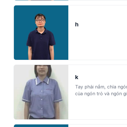
h
k
Tay phải nắm, chỉa ngón
của ngón trỏ và ngón gi