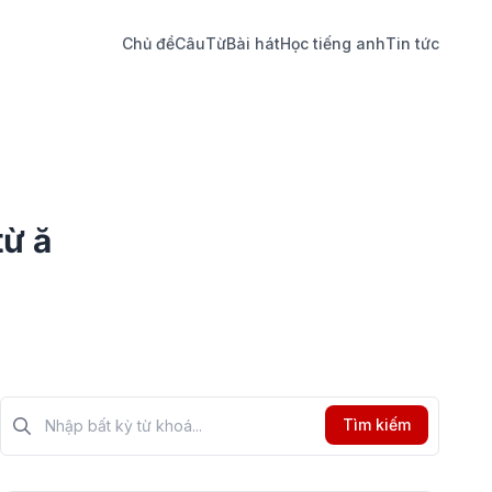
Chủ đề
Câu
Từ
Bài hát
Học tiếng anh
Tin tức
từ ă
Tìm kiếm?>
Tìm kiếm