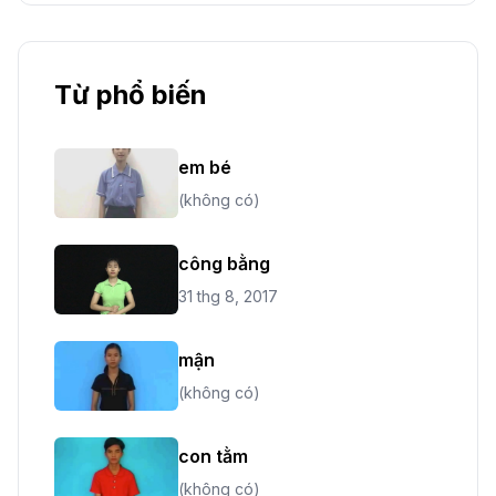
Từ phổ biến
em bé
(không có)
công bằng
31 thg 8, 2017
mận
(không có)
con tằm
(không có)