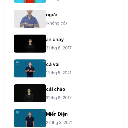
ngựa
(không có)
ăn chay
31 thg 8, 2017
cá voi
13 thg 5, 2021
cái chảo
31 thg 8, 2017
Miến Điện
27 thg 3, 2021