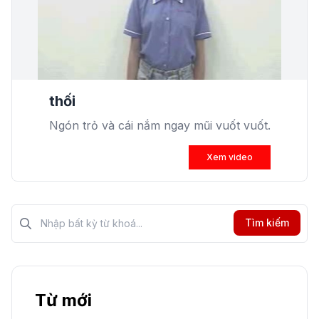
thối
Ngón trỏ và cái nắm ngay mũi vuốt vuốt.
Xem video
Tìm kiếm?>
Tìm kiếm
Từ mới