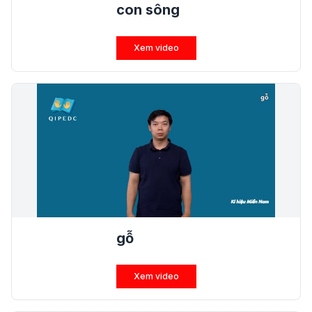
con sông
Xem video
gỗ
Xem video