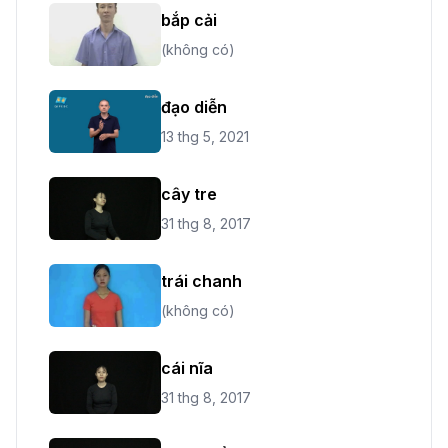
bắp cải
(không có)
đạo diễn
13 thg 5, 2021
cây tre
31 thg 8, 2017
trái chanh
(không có)
cái nĩa
31 thg 8, 2017