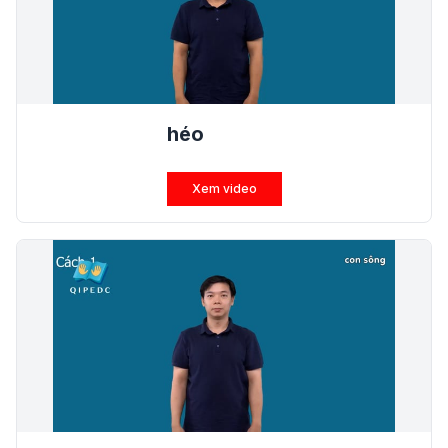
héo
Xem video