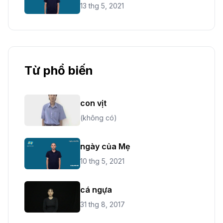
13 thg 5, 2021
Từ phổ biến
con vịt
(không có)
ngày của Mẹ
10 thg 5, 2021
cá ngựa
31 thg 8, 2017