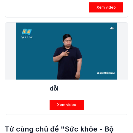
Xem video
dỗi
Xem video
Từ cùng chủ đề "Sức khỏe - Bộ