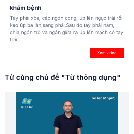
khám bệnh
Tay phải xòe, các ngón cong, úp lên ngục trái rồi
kéo úp ba lần sang phải.Sau đó tay phải nắm,
chỉa ngón trỏ và ngón giữa ra úp lên mạch cổ tay
trái.
Xem video
Từ cùng chủ đề "Từ thông dụng"