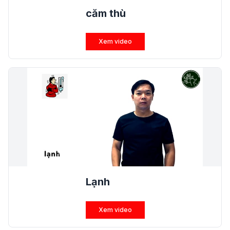
căm thù
Xem video
Lạnh
Xem video