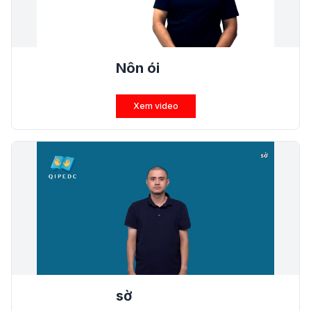
Nôn ói
Xem video
sờ