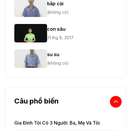
bắp cải
(không có)
con sâu
31 thg 8, 2017
su su
(không có)
Câu phổ biến
Gia Đình Tôi Có 3 Người: Ba, Mẹ Và Tôi.