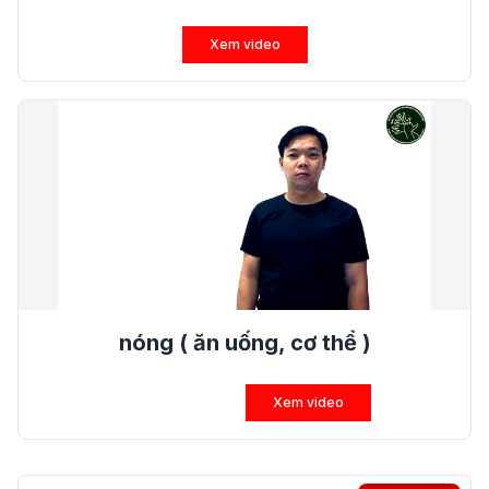
Xem video
nóng ( ăn uống, cơ thể )
Xem video
Tìm kiếm?>