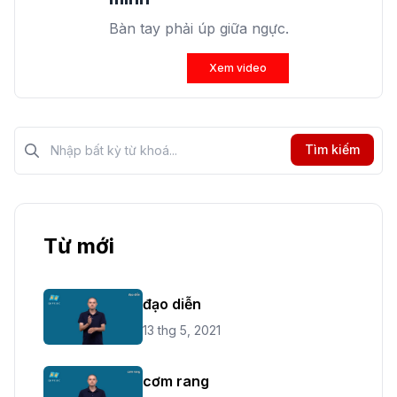
Bàn tay phải úp giữa ngực.
Xem video
Tìm kiếm?>
Tìm kiếm
Từ mới
đạo diễn
13 thg 5, 2021
cơm rang