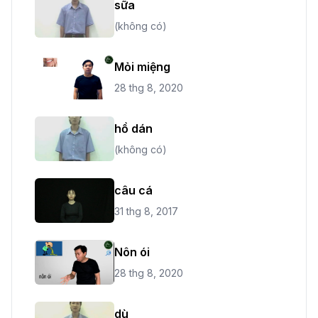
sữa
(không có)
Mỏi miệng
28 thg 8, 2020
hồ dán
(không có)
câu cá
31 thg 8, 2017
Nôn ói
28 thg 8, 2020
dù