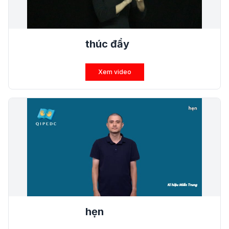
thúc đẩy
Xem video
hẹn