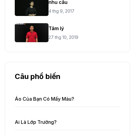
nhu cầu
4 thg 9, 2017
Tâm lý
27 thg 10, 2019
Câu phổ biến
Áo Của Bạn Có Mấy Màu?
Ai Là Lớp Trưởng?