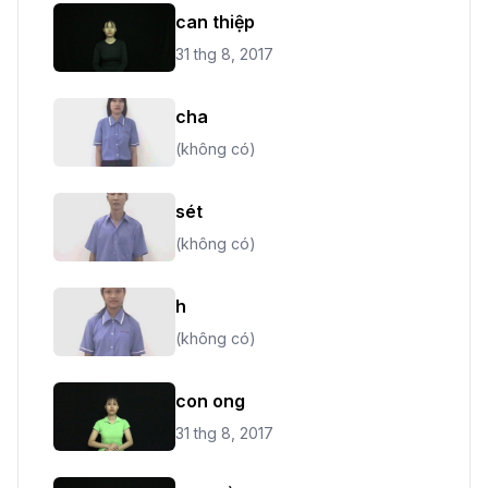
can thiệp
31 thg 8, 2017
cha
(không có)
sét
(không có)
h
(không có)
con ong
31 thg 8, 2017